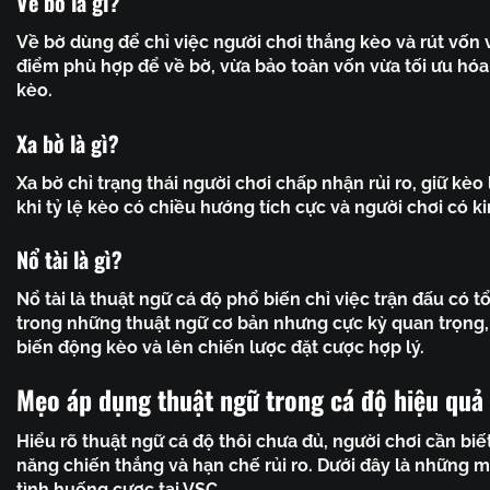
Về bờ là gì?
Về bờ dùng để chỉ việc người chơi thắng kèo và rút vốn 
điểm phù hợp để về bờ, vừa bảo toàn vốn vừa tối ưu hóa
kèo.
Xa bờ là gì?
Xa bờ chỉ trạng thái người chơi chấp nhận rủi ro, giữ k
khi tỷ lệ kèo có chiều hướng tích cực và người chơi có 
Nổ tài là gì?
Nổ tài là
thuật ngữ cá độ
phổ biến chỉ việc trận đấu có t
trong những thuật ngữ cơ bản nhưng cực kỳ quan trọng, 
biến động kèo và lên chiến lược đặt cược hợp lý.
Mẹo áp dụng thuật ngữ trong cá độ hiệu quả
Hiểu rõ
thuật ngữ cá độ
thôi chưa đủ, người chơi cần biế
năng chiến thắng và hạn chế rủi ro. Dưới đây là những m
tình huống cược tại VSC.