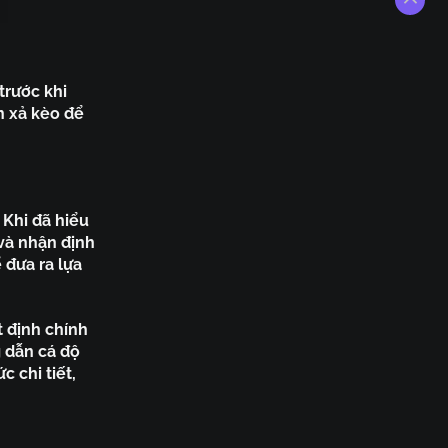
trước khi
n xả kèo để
 Khi đã hiểu
 và nhận định
 đưa ra lựa
t định chính
g dẫn cá độ
c chi tiết,