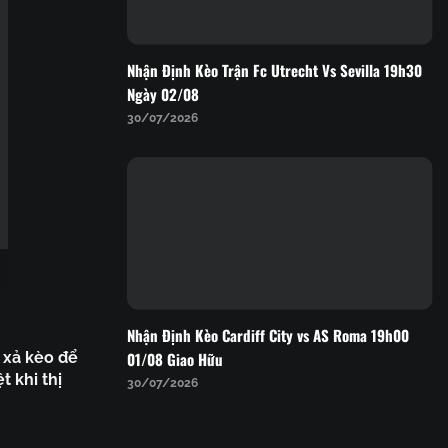
Nhận Định Kèo Trận Fc Utrecht Vs Sevilla 19h30
Ngày 02/08
30/07/2026
Nhận Định Kèo Cardiff City vs AS Roma 19h00
01/08 Giao Hữu
 xả kèo để
t khi thị
30/07/2026