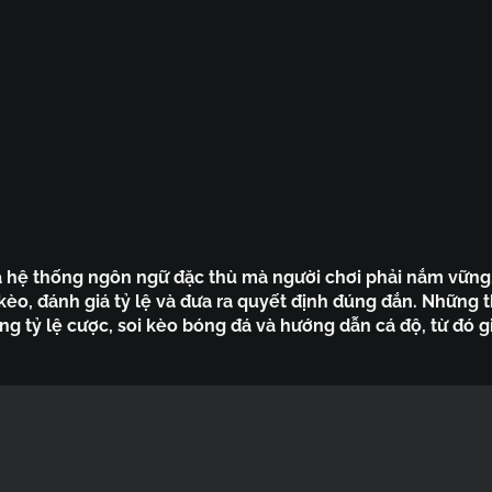
 hệ thống ngôn ngữ đặc thù mà người chơi phải nắm vững.
èo, đánh giá tỷ lệ và đưa ra quyết định đúng đắn. Những t
g tỷ lệ cược, soi kèo bóng đá và hướng dẫn cá độ, từ đó g