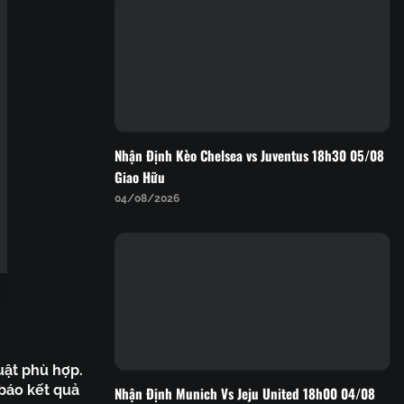
Nhận Định Kèo Chelsea vs Juventus 18h30 05/08
Giao Hữu
04/08/2026
uật phù hợp.
 báo kết quả
Nhận Định Munich Vs Jeju United 18h00 04/08