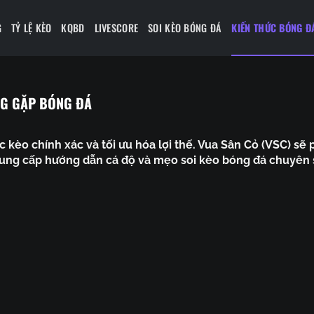
G
TỶ LỆ KÈO
KQBD
LIVESCORE
SOI KÈO BÓNG ĐÁ
KIẾN THỨC BÓNG Đ
NG GẶP BÓNG ĐÁ
 kèo chính xác và tối ưu hóa lợi thế. Vua Sân Cỏ (VSC) sẽ 
 cung cấp hướng dẫn cá độ và mẹo soi kèo bóng đá chuyên 