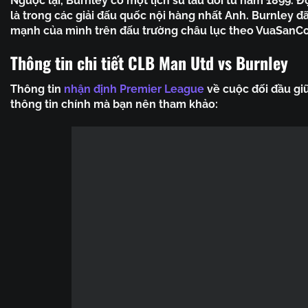
Ngược lại, Burnley có một lịch sử lâu đời từ năm 1899. 
là trong các giải đấu quốc nội hàng nhất Anh. Burnley đ
mạnh của mình trên đấu trường châu lục theo VuaSanCo
Thông tin chi tiết CLB Man Utd vs Burnley
Thông tin
nhận định Premier League
về cuộc đối đầu gi
thông tin chính mà bạn nên tham khảo: