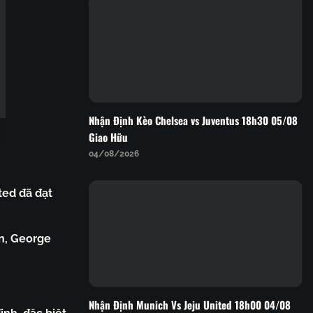
Nhận Định Kèo Chelsea vs Juventus 18h30 05/08
Giao Hữu
04/08/2026
ted đã đạt
on, George
Nhận Định Munich Vs Jeju United 18h00 04/08