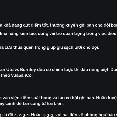
và khả năng dứt điểm tốt, thường xuyên ghi bàn cho đội bó
 khả năng kiến tạo, đóng vai trò quan trọng trong việc điều 
 cứu thua quan trọng giúp giữ sạch lưới cho đội.
an Utd vs Burnley
đều có chiến lược thi đấu riêng biệt. Dướ
B theo VuaSanCo:
g vào việc kiểm soát bóng và tạo cơ hội ghi bàn. Huấn luyệ
y cánh để tấn công từ hai biên.
ơ đồ 4-2-3-1. Hoặc 4-3-3, với hai tiền vệ phòng ngự bảo 