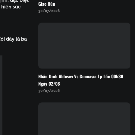
ịnh, đặc biệt
Giao Hữu
 hiện sức
30/07/2026
i đây là ba
Nhận Định Aldosivi Vs Gimnasia Lp Lúc 00h30
Ngày 02/08
30/07/2026