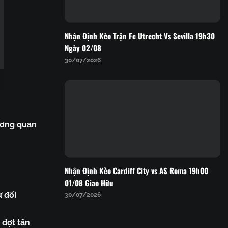
Nhận Định Kèo Trận Fc Utrecht Vs Sevilla 19h30
Ngày 02/08
30/07/2026
tương quan
Nhận Định Kèo Cardiff City vs AS Roma 19h00
01/08 Giao Hữu
ự đối
30/07/2026
 đợt tấn