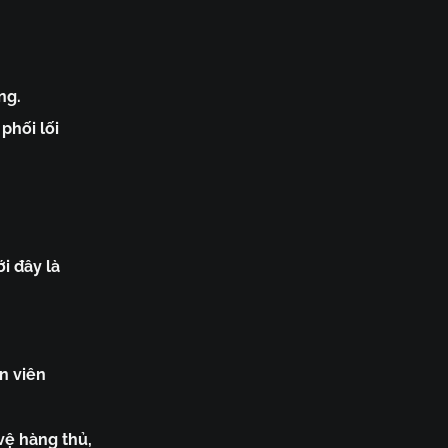
ng.
phối lối
i đây là
n viên
vệ hàng thủ,