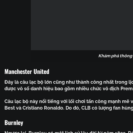
Khám phá thông t
Manchester United
Đây là câu lạc bộ lớn cũng như thành công nhất trong l
được vô số danh hiệu bao gồm nhiều chức vô địch Pre
Câu lạc bộ này nổi tiếng với lối chơi tấn công mạnh mẽ
Best và Cristiano Ronaldo. Do đó, CLB có lượng fan hùng 
Burnley