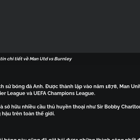
in chi tiết về Man Utd vs Burnley
ịch sử bóng đá Anh. Được thành lập vào năm 1878, Man Uni
mier League và UEFA Champions League.
 và sở hữu nhiều cầu thủ huyền thoại như Sir Bobby Charlt
hậu trên toàn thế giới.