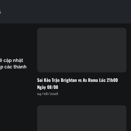
Á
ẽ cập nhật
úp các thành
Soi Kèo Trận Brighton vs As Roma Lúc 21h00
Ngày 08/08
04/08/2026