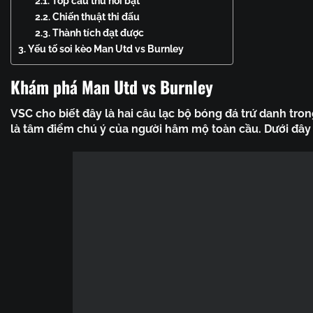
Top cầu thủ nổi bật
Chiến thuật thi đấu
Thành tích đạt được
Yếu tố soi kèo Man Utd vs Burnley
Khám phá Man Utd vs Burnley
VSC cho biết đây là hai câu lạc bộ bóng đá trứ danh tr
là tâm điểm chú ý của người hâm mộ toàn cầu. Dưới đây 