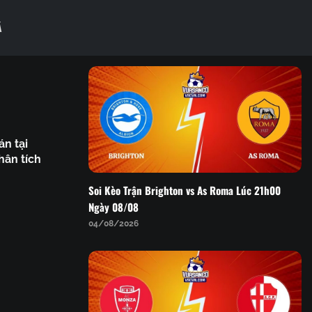
Á
án tại
hân tích
Soi Kèo Trận Brighton vs As Roma Lúc 21h00
Ngày 08/08
04/08/2026