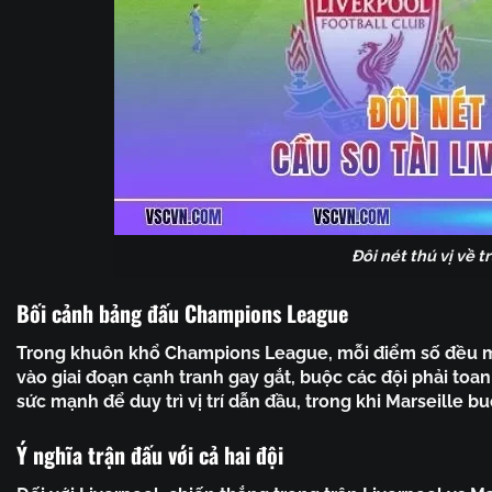
Đôi nét thú vị về t
Bối cảnh bảng đấu Champions League
Trong khuôn khổ Champions League, mỗi điểm số đều ma
vào giai đoạn cạnh tranh gay gắt, buộc các đội phải toan
sức mạnh để duy trì vị trí dẫn đầu, trong khi Marseille 
Ý nghĩa trận đấu với cả hai đội