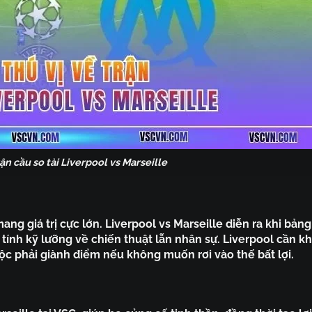
rận cầu so tài Liverpool vs Marseille
ng giá trị cực lớn.
Liverpool vs Marseille
diễn ra khi bản
 tính kỹ lưỡng về chiến thuật lẫn nhân sự. Liverpool cần k
buộc phải giành điểm nếu không muốn rơi vào thế bất lợi.