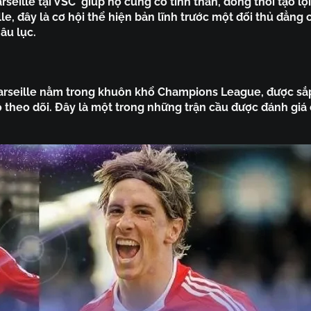
rseille
tại VSC giúp họ củng cố tinh thần, đồng thời tạo lợi
e, đây là cơ hội thể hiện bản lĩnh trước một đối thủ đẳng 
âu lục.
rseille
nằm trong khuôn khổ Champions League, được sắ
 theo dõi. Đây là một trong những trận cầu được đánh giá