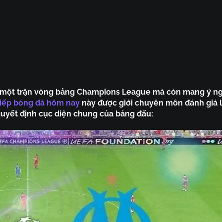
 một trận vòng bảng Champions League mà còn mang ý ng
tiếp bóng đá hôm nay
này được giới chuyên môn đánh giá l
 quyết định cục diện chung của bảng đấu: