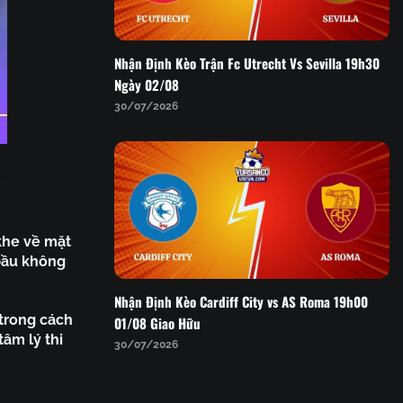
Nhận Định Kèo Trận Fc Utrecht Vs Sevilla 19h30
Ngày 02/08
30/07/2026
khe về mặt
bầu không
Nhận Định Kèo Cardiff City vs AS Roma 19h00
 trong cách
01/08 Giao Hữu
tâm lý thi
30/07/2026