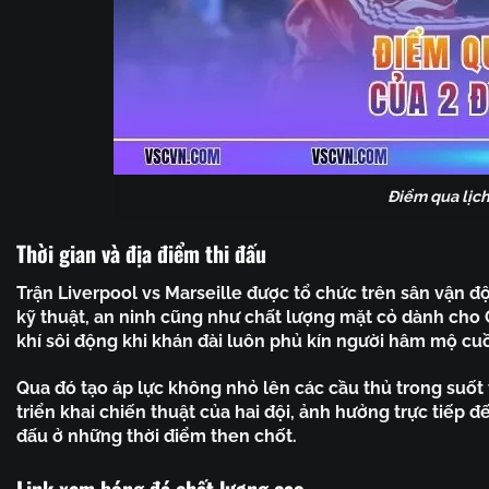
Điểm qua lịch 
Thời gian và địa điểm thi đấu
Trận
Liverpool vs Marseille
được tổ chức trên sân vận đ
kỹ thuật, an ninh cũng như chất lượng mặt cỏ dành cho
khí sôi động khi khán đài luôn phủ kín người hâm mộ cu
Qua đó tạo áp lực không nhỏ lên các cầu thủ trong suốt t
triển khai chiến thuật của hai đội, ảnh hưởng trực tiếp 
đấu ở những thời điểm then chốt.
Link xem bóng đá chất lượng cao